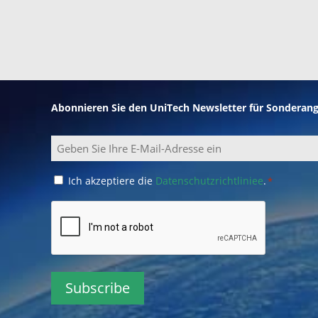
Abonnieren Sie den UniTech Newsletter für Sonderan
Email
Consent
Ich akzeptiere die
Datenschutzrichtliniee
.
*
*
CAPTCHA