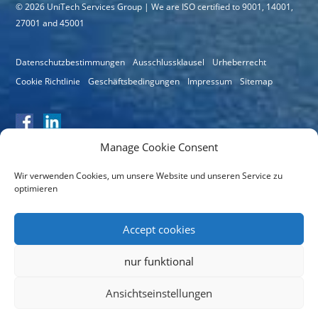
© 2026 UniTech Services Group | We are ISO certified to 9001, 14001,
27001 and 45001
Datenschutzbestimmungen
Ausschlussklausel
Urheberrecht
Cookie Richtlinie
Geschäftsbedingungen
Impressum
Sitemap
Manage Cookie Consent
Wir verwenden Cookies, um unsere Website und unseren Service zu
optimieren
Zertifikatsnummer: 11064
Accept cookies
nur funktional
Ansichtseinstellungen