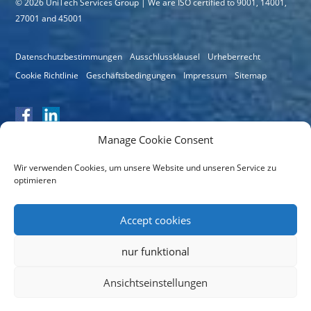
© 2026 UniTech Services Group | We are ISO certified to 9001, 14001,
27001 and 45001
Datenschutzbestimmungen
Ausschlussklausel
Urheberrecht
Cookie Richtlinie
Geschäftsbedingungen
Impressum
Sitemap
Manage Cookie Consent
Wir verwenden Cookies, um unsere Website und unseren Service zu
optimieren
Zertifikatsnummer: 11064
Accept cookies
nur funktional
Ansichtseinstellungen