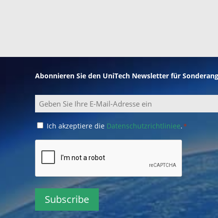
Abonnieren Sie den UniTech Newsletter für Sonderan
Email
Consent
Ich akzeptiere die
Datenschutzrichtliniee
.
*
*
CAPTCHA