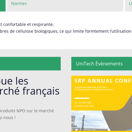
Normes
U
t confortable et respirante.
res de cellulose biologiques, ce qui limite formtement l’utilisatio
UniTech Évènements
bue les
rché français
s produits NPO sur le marché
ez-nous !