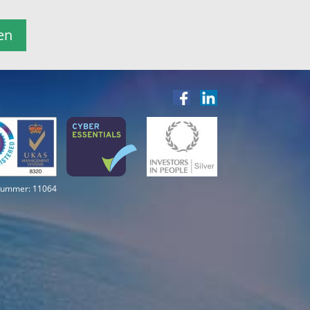
en
snummer: 11064